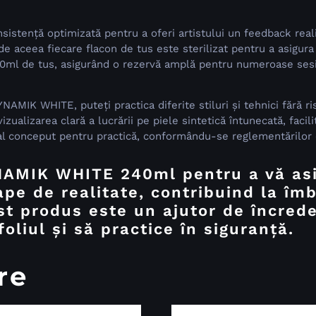
sistență optimizată pentru a oferi artistului un feedback real
de aceea fiecare flacon de tus este sterilizat pentru a asigura 
0ml de tus, asigurând o rezervă amplă pentru numeroase sesi
IK WHITE, puteți practica diferite stiluri și tehnici fără ris
zualizarea clară a lucrării pe piele sintetică întunecată, facili
l conceput pentru practică, conformându-se reglementărilor ca
NAMIK WHITE 240ml pentru a vă asi
ape de realitate, contribuind la îm
est produs este un ajutor de încrede
oliul și să practice în siguranță.
re