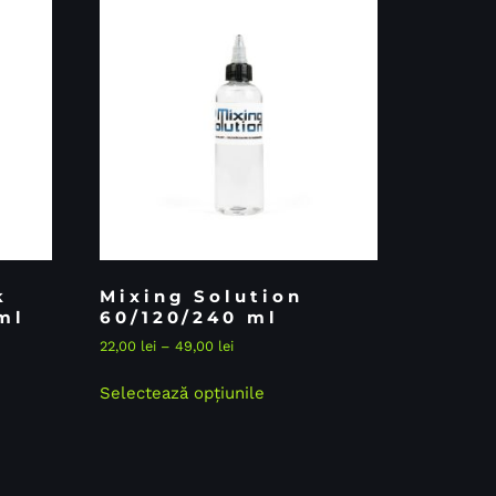
k
Mixing Solution
ml
60/120/240 ml
22,00
lei
–
49,00
lei
Selectează opțiunile