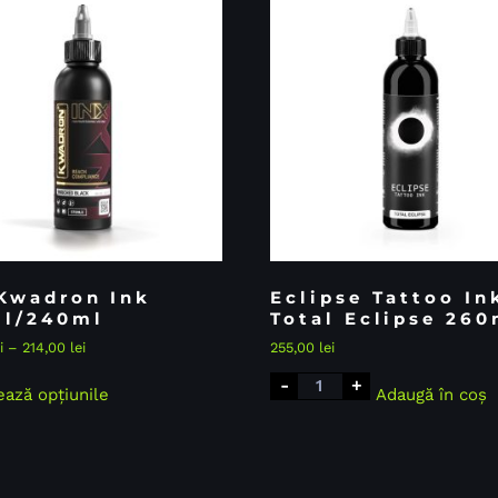
Kwadron Ink
Eclipse Tattoo In
ml/240ml
Total Eclipse 260
i
–
214,00
lei
255,00
lei
-
+
ează opțiunile
Adaugă în coș