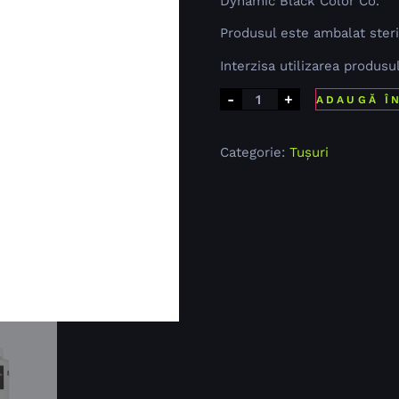
Dynamic Black Color Co.
Produsul este ambalat steri
Interzisa utilizarea produsu
-
+
ADAUGĂ Î
Categorie:
Tușuri