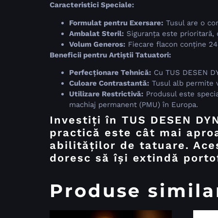
Caracteristici Speciale:
Formulat pentru Exersare:
Tusul are o con
Ambalat Steril:
Siguranța este prioritară, 
Volum Generos:
Fiecare flacon conține 24
Beneficii pentru Artiștii Tatuatori:
Perfecționare Tehnică:
Cu TUS DESEN DYNAM
Culoare Contrastantă:
Tusul alb permite vi
Utilizare Restrictivă:
Produsul este specia
machiaj permanent (PMU) în Europa.
Investiți în TUS DESEN DY
practică este cât mai apro
abilităților de tatuare. Ac
doresc să își extindă portof
Produse simila