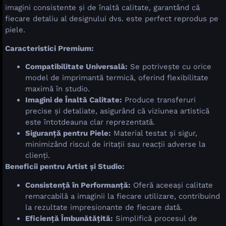
imagini consistente și de înaltă calitate, garantând că
fiecare detaliu al designului dvs. este perfect reprodus pe
piele.
Caracteristici Premium:
Compatibilitate Universală:
Se potrivește cu orice
model de imprimantă termică, oferind flexibilitate
maximă în studio.
Imagini de Înaltă Calitate:
Produce transferuri
precise și detaliate, asigurând că viziunea artistică
este întotdeauna clar reprezentată.
Siguranță pentru Piele:
Material testat și sigur,
minimizând riscul de iritații sau reacții adverse la
clienți.
Beneficii pentru Artist și Studio:
Consistență în Performanță:
Oferă aceeași calitate
remarcabilă a imaginii la fiecare utilizare, contribuind
la rezultate impresionante de fiecare dată.
Eficiență Îmbunătățită:
Simplifică procesul de