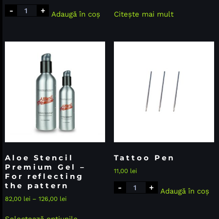
-
+
Adaugă în coș
Citește mai mult
Aloe Stencil
Tattoo Pen
Premium Gel –
11,00
lei
For reflecting
the pattern
-
+
Adaugă în coș
82,00
lei
–
126,00
lei