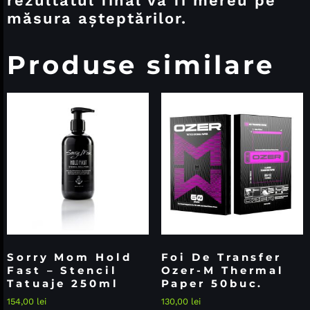
rezultatul final va fi mereu pe
măsura așteptărilor.
Produse similare
Sorry Mom Hold
Foi De Transfer
Fast – Stencil
Ozer-M Thermal
Tatuaje 250ml
Paper 50buc.
154,00
lei
130,00
lei